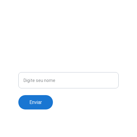
EMAIL
contato@liradeouro.com
+55 11 91234-5678
TELEFONE
Nome completo
Enviar
© 2025. All rights reserved.